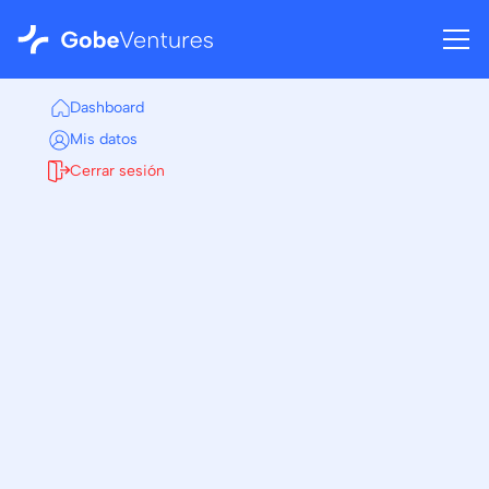
Dashboard
Mis datos
Cerrar sesión
Volver al dashboard
Certificaciones
RGPD
https://deepsense.es/